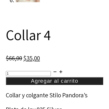
Collar 4
El
El
$
66,00
$
35,00
precio
precio
Collar
original
actual
4
Agregar al carrito
era:
es:
cantidad
$66,00.
$35,00.
Collar y colgante Stilo Pandora’s