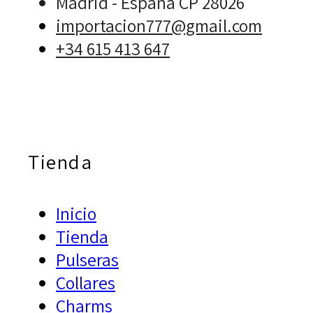
Madrid - España CP 28026
importacion777@gmail.com
+34 615 413 647
Tienda
Inicio
Tienda
Pulseras
Collares
Charms