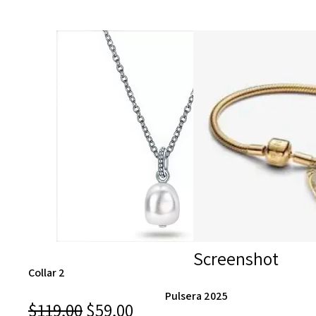
Screenshot
Collar 2
Pulsera 2025
El
El
$
119,00
$
59,00