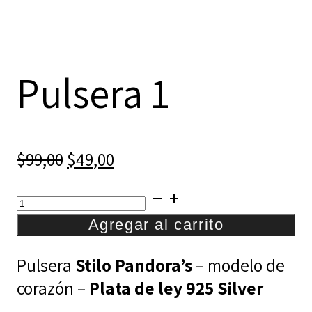
Pulsera 1
El
El
$
99,00
$
49,00
precio
precio
Pulsera
original
actual
1
Agregar al carrito
era:
es:
cantidad
$99,00.
$49,00.
Pulsera
Stilo Pandora’s
– modelo de
corazón –
Plata de ley 925 Silver