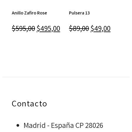
Anillo Zafiro Rose
Pulsera 13
El
El
El
El
$
595,00
$
495,00
$
89,00
$
49,00
precio
precio
precio
precio
original
actual
original
actual
era:
es:
era:
es:
$595,00.
$495,00.
$89,00.
$49,00
Contacto
Madrid - España CP 28026