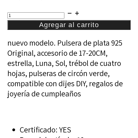
precio
precio
Pulsera
original
actual
14
Agregar al carrito
era:
es:
cantidad
$99,00.
$77,00.
nuevo modelo. Pulsera de plata 925
Original, accesorio de 17-20CM,
estrella, Luna, Sol, trébol de cuatro
hojas, pulseras de circón verde,
compatible con dijes DIY, regalos de
joyería de cumpleaños
Certificado:
YES