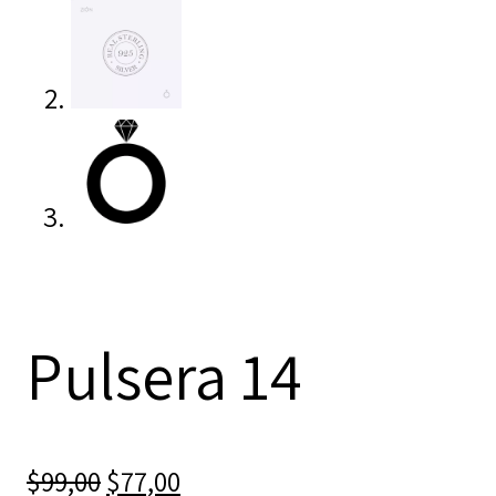
Pulsera 14
El
El
$
99,00
$
77,00