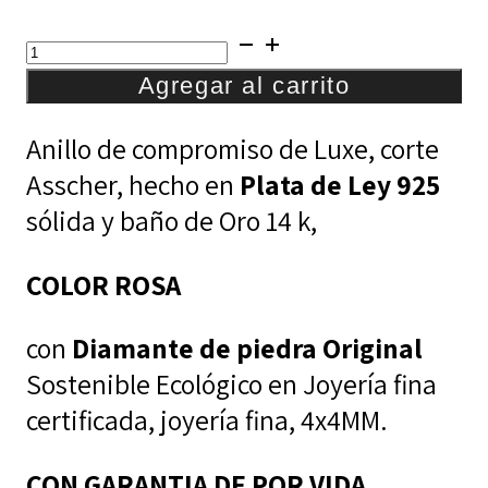
precio
precio
ANILLO
original
actual
ASSCHER
Agregar al carrito
era:
es:
ROSA
$495,00.
$395,00.
Anillo de compromiso de Luxe, corte
cantidad
Asscher, hecho en
Plata de Ley 925
sólida y baño de Oro 14 k,
COLOR ROSA
con
Diamante de piedra Original
Sostenible Ecológico en Joyería fina
certificada, joyería fina, 4x4MM.
CON GARANTIA DE POR VIDA