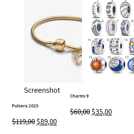
Screenshot
Charms 9
Pulsera 2025
El
El
$
60,00
$
35,00
El
El
precio
precio
$
119,00
$
89,00
precio
precio
original
actual