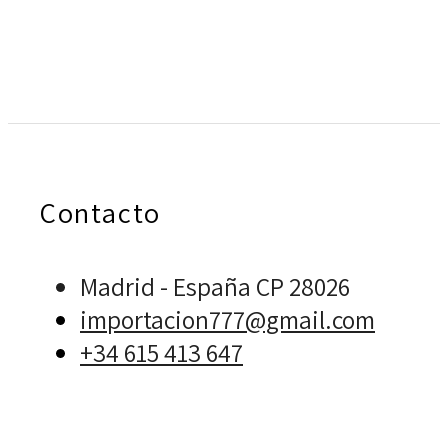
original
actual
era:
es:
era:
es:
$60,00.
$35,00.
$119,00.
$89,00.
Contacto
Madrid - España CP 28026
importacion777@gmail.com
+34 615 413 647