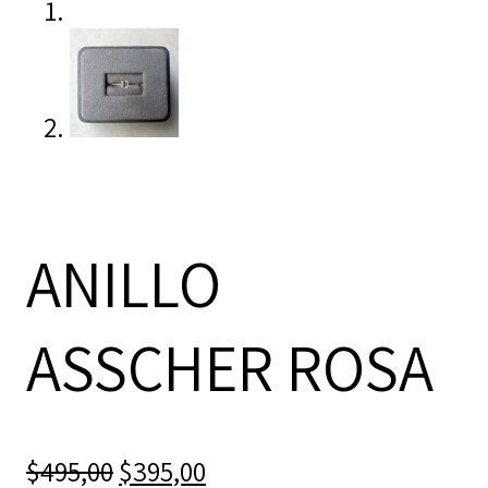
ANILLO
ASSCHER ROSA
El
El
$
495,00
$
395,00