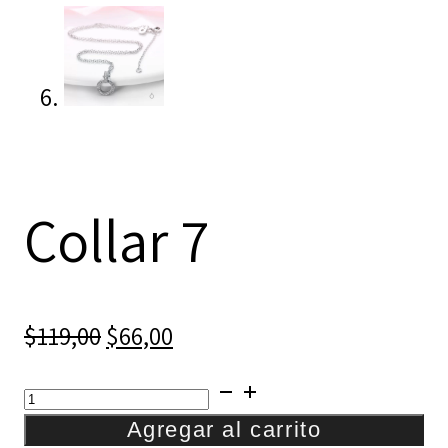
Collar 7
El
El
$
119,00
$
66,00
precio
precio
Collar
original
actual
7
Agregar al carrito
era:
es: