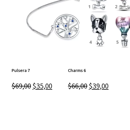
Pulsera 7
Charms 6
El
El
El
El
$
69,00
$
35,00
$
66,00
$
39,00
precio
precio
precio
precio
original
actual
original
actual
era:
es:
era:
es:
$69,00.
$35,00.
$66,00.
$39,00.